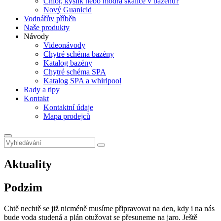
Chlor, kyslík nebo modrá skalice v bazénu?
Nový Guanicid
Vodnářův příběh
Naše produkty
Návody
Videonávody
Chytré schéma bazény
Katalog bazény
Chytré schéma SPA
Katalog SPA a whirlpool
Rady a tipy
Kontakt
Kontaktní údaje
Mapa prodejců
Aktuality
Podzim
Chtě nechtě se již nicméně musíme připravovat na den, kdy i na nás
bude voda studená a plán otužovat se přesuneme na jaro. Ještě