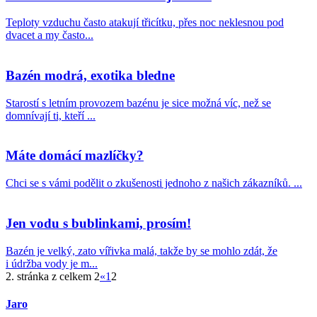
Teploty vzduchu často atakují třicítku, přes noc neklesnou pod
dvacet a my často...
Bazén modrá, exotika bledne
Starostí s letním provozem bazénu je sice možná víc, než se
domnívají ti, kteří ...
Máte domácí mazlíčky?
Chci se s vámi podělit o zkušenosti jednoho z našich zákazníků. ...
Jen vodu s bublinkami, prosím!
Bazén je velký, zato vířivka malá, takže by se mohlo zdát, že
i údržba vody je m...
2. stránka z celkem 2
«
1
2
Jaro