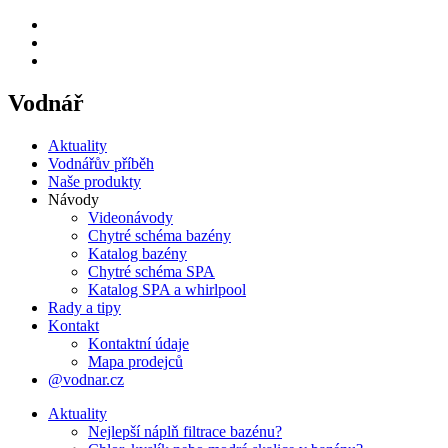
Vodnář
Aktuality
Vodnářův příběh
Naše produkty
Návody
Videonávody
Chytré schéma bazény
Katalog bazény
Chytré schéma SPA
Katalog SPA a whirlpool
Rady a tipy
Kontakt
Kontaktní údaje
Mapa prodejců
@vodnar.cz
Aktuality
Nejlepší náplň filtrace bazénu?