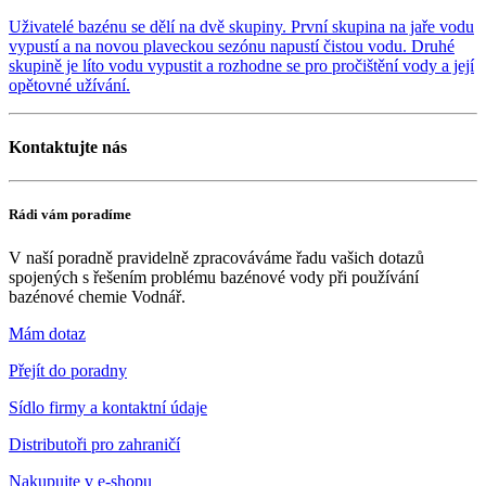
Uživatelé bazénu se dělí na dvě skupiny. První skupina na jaře vodu
vypustí a na novou plaveckou sezónu napustí čistou vodu. Druhé
skupině je líto vodu vypustit a rozhodne se pro pročištění vody a její
opětovné užívání.
Kontaktujte nás
Rádi vám poradíme
V naší poradně pravidelně zpracováváme řadu vašich dotazů
spojených s řešením problému bazénové vody při používání
bazénové chemie Vodnář.
Mám dotaz
Přejít do poradny
Sídlo firmy a kontaktní údaje
Distributoři pro zahraničí
Nakupujte v
e-shopu