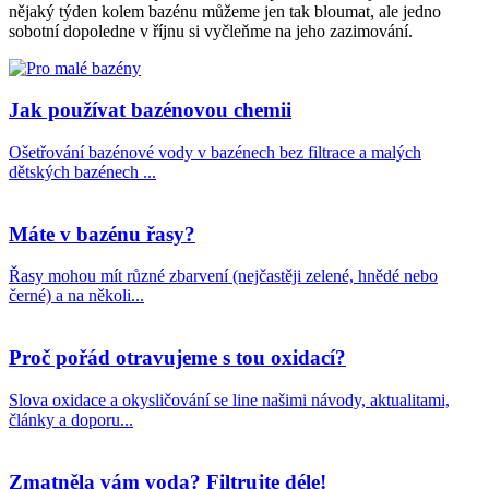
nějaký týden kolem bazénu můžeme jen tak bloumat, ale jedno
sobotní dopoledne v říjnu si vyčleňme na jeho zazimování.
Jak používat bazénovou chemii
Ošetřování bazénové vody v bazénech bez filtrace a malých
dětských bazénech ...
Máte v bazénu řasy?
Řasy mohou mít různé zbarvení (nejčastěji zelené, hnědé nebo
černé) a na několi...
Proč pořád otravujeme s tou oxidací?
Slova oxidace a okysličování se line našimi návody, aktualitami,
články a doporu...
Zmatněla vám voda? Filtrujte déle!