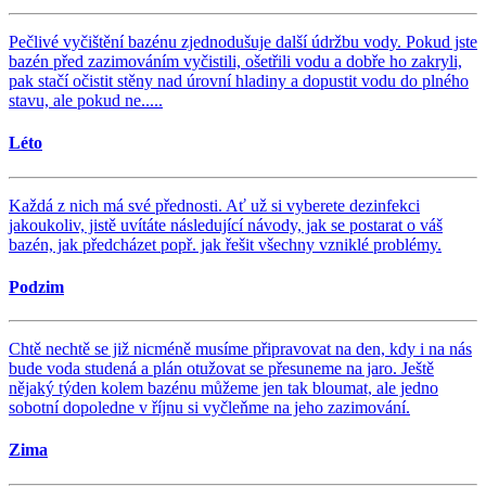
Pečlivé vyčištění bazénu zjednodušuje další údržbu vody. Pokud jste
bazén před zazimováním vyčistili, ošetřili vodu a dobře ho zakryli,
pak stačí očistit stěny nad úrovní hladiny a dopustit vodu do plného
stavu, ale pokud ne.....
Léto
Každá z nich má své přednosti. Ať už si vyberete dezinfekci
jakoukoliv, jistě uvítáte následující návody, jak se postarat o váš
bazén, jak předcházet popř. jak řešit všechny vzniklé problémy.
Podzim
Chtě nechtě se již nicméně musíme připravovat na den, kdy i na nás
bude voda studená a plán otužovat se přesuneme na jaro. Ještě
nějaký týden kolem bazénu můžeme jen tak bloumat, ale jedno
sobotní dopoledne v říjnu si vyčleňme na jeho zazimování.
Zima