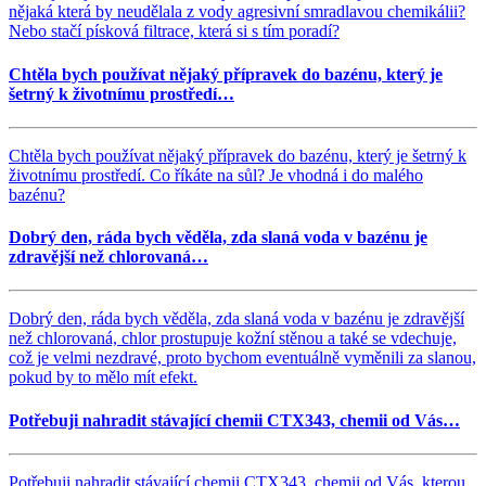
nějaká která by neudělala z vody agresivní smradlavou chemikálii?
Nebo stačí písková filtrace, která si s tím poradí?
Chtěla bych používat nějaký přípravek do bazénu, který je
šetrný k životnímu prostředí…
Chtěla bych používat nějaký přípravek do bazénu, který je šetrný k
životnímu prostředí. Co říkáte na sůl? Je vhodná i do malého
bazénu?
Dobrý den, ráda bych věděla, zda slaná voda v bazénu je
zdravější než chlorovaná…
Dobrý den, ráda bych věděla, zda slaná voda v bazénu je zdravější
než chlorovaná, chlor prostupuje kožní stěnou a také se vdechuje,
což je velmi nezdravé, proto bychom eventuálně vyměnili za slanou,
pokud by to mělo mít efekt.
Potřebuji nahradit stávající chemii CTX343, chemii od Vás…
Potřebuji nahradit stávající chemii CTX343, chemii od Vás, kterou