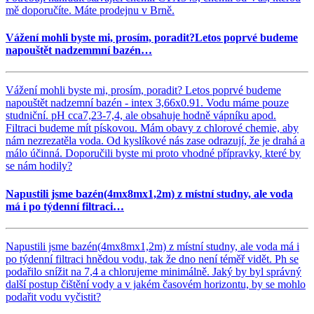
mě doporučíte. Máte prodejnu v Brně.
Vážení mohli byste mi, prosím, poradit?Letos poprvé budeme
napouštět nadzemmní bazén…
Vážení mohli byste mi, prosím, poradit? Letos poprvé budeme
napouštět nadzemní bazén - intex 3,66x0.91. Vodu máme pouze
studniční. pH cca7,23-7,4, ale obsahuje hodně vápníku apod.
Filtraci budeme mít pískovou. Mám obavy z chlorové chemie, aby
nám nezrezatěla voda. Od kyslíkové nás zase odrazují, že je drahá a
málo účinná. Doporučili byste mi proto vhodné přípravky, které by
se nám hodily?
Napustili jsme bazén(4mx8mx1,2m) z místní studny, ale voda
má i po týdenní filtraci…
Napustili jsme bazén(4mx8mx1,2m) z místní studny, ale voda má i
po týdenní filtraci hnědou vodu, tak že dno není téměř vidět. Ph se
podařilo snížit na 7,4 a chlorujeme minimálně. Jaký by byl správný
další postup čištění vody a v jakém časovém horizontu, by se mohlo
podařit vodu vyčistit?