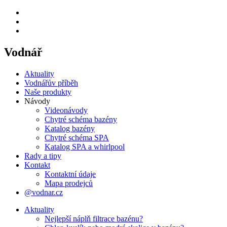
Vodnář
Aktuality
Vodnářův příběh
Naše produkty
Návody
Videonávody
Chytré schéma bazény
Katalog bazény
Chytré schéma SPA
Katalog SPA a whirlpool
Rady a tipy
Kontakt
Kontaktní údaje
Mapa prodejců
@vodnar.cz
Aktuality
Nejlepší náplň filtrace bazénu?