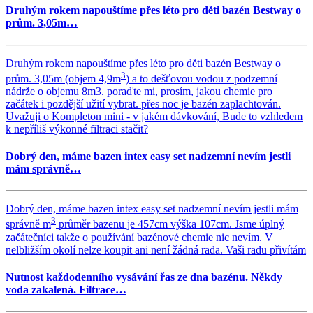
Druhým rokem napouštíme přes léto pro děti bazén Bestway o
prům. 3,05m…
Druhým rokem napouštíme přes léto pro děti bazén Bestway o
3
prům. 3,05m (objem 4,9m
) a to dešťovou vodou z podzemní
nádrže o objemu 8m3. poraďte mi, prosím, jakou chemie pro
začátek i pozdější užití vybrat. přes noc je bazén zaplachtován.
Uvažuji o Kompleton mini - v jakém dávkování, Bude to vzhledem
k nepříliš výkonné filtraci stačit?
Dobrý den, máme bazen intex easy set nadzemní nevím jestli
mám správně…
Dobrý den, máme bazen intex easy set nadzemní nevím jestli mám
3
správně m
průměr bazenu je 457cm výška 107cm. Jsme úplný
začátečníci takže o používání bazénové chemie nic nevím. V
nelbližším okolí nelze koupit ani není žádná rada. Vaši radu přivítám
Nutnost každodenního vysávání řas ze dna bazénu. Někdy
voda zakalená. Filtrace…