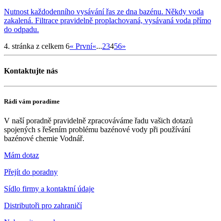
Nutnost každodenního vysávání řas ze dna bazénu. Někdy voda
zakalená. Filtrace pravidelně proplachovaná, vysávaná voda přímo
do odpadu.
4. stránka z celkem 6
« První
«
...
2
3
4
5
6
»
Kontaktujte nás
Rádi vám poradíme
V naší poradně pravidelně zpracováváme řadu vašich dotazů
spojených s řešením problému bazénové vody při používání
bazénové chemie Vodnář.
Mám dotaz
Přejít do poradny
Sídlo firmy a kontaktní údaje
Distributoři pro zahraničí