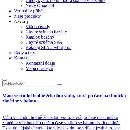
Chlor, kyslík nebo modrá skalice v bazénu?
Nový Guanicid
Vodnářův příběh
Naše produkty
Návody
Videonávody
Chytré schéma bazény
Katalog bazény
Chytré schéma SPA
Katalog SPA a whirlpool
Rady a tipy
Kontakt
Kontaktní údaje
Mapa prodejců
Mám ve studni hodně železitou vodu, která po čase na sluníčku
zhnědne v bahno….
Mám ve studni hodně železitou vodu, která po čase na sluníčku
zhnědne v bahno. Po delším čase v klidu se bahno usadí na dně.
Existuje nějaká chemie, která by si s tím poradila a jestli ano, tak