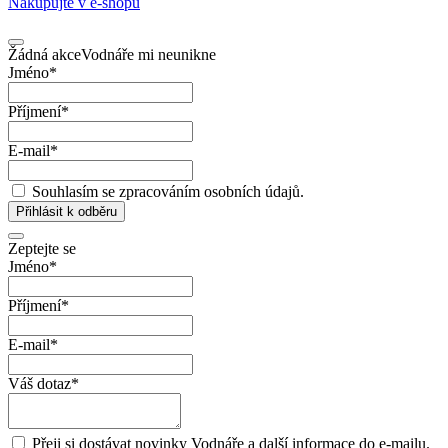
Nakupujte v
e-shopu
Žádná akce
Vodnáře mi neunikne
Jméno
*
Příjmení
*
E-mail
*
Souhlasím se zpracováním osobních údajů.
Přihlásit k odběru
Zeptejte se
Jméno
*
Příjmení
*
E-mail
*
Váš dotaz
*
Přeji si dostávat novinky Vodnáře a další informace do e-mailu.