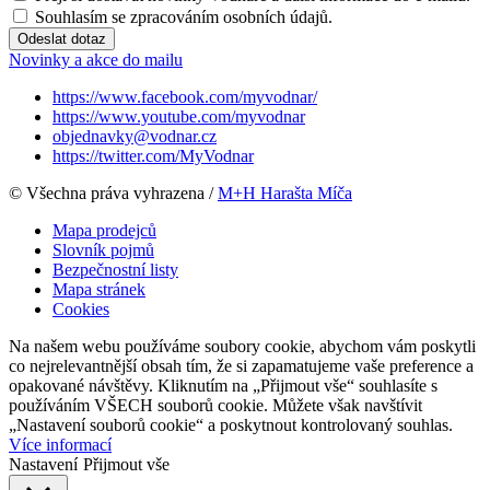
Souhlasím se zpracováním osobních údajů.
Odeslat dotaz
Novinky a akce do mailu
https://www.facebook.com/myvodnar/
https://www.youtube.com/myvodnar
objednavky@vodnar.cz
https://twitter.com/MyVodnar
© Všechna práva vyhrazena /
M+H Harašta Míča
Mapa prodejců
Slovník pojmů
Bezpečnostní listy
Mapa stránek
Cookies
Na našem webu používáme soubory cookie, abychom vám poskytli
co nejrelevantnější obsah tím, že si zapamatujeme vaše preference a
opakované návštěvy. Kliknutím na „Přijmout vše“ souhlasíte s
používáním VŠECH souborů cookie. Můžete však navštívit
„Nastavení souborů cookie“ a poskytnout kontrolovaný souhlas.
Více informací
Nastavení
Přijmout vše