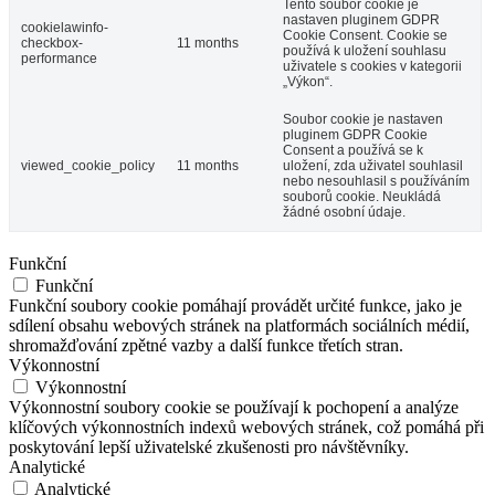
Tento soubor cookie je
nastaven pluginem GDPR
cookielawinfo-
Cookie Consent. Cookie se
checkbox-
11 months
používá k uložení souhlasu
performance
uživatele s cookies v kategorii
„Výkon“.
Soubor cookie je nastaven
pluginem GDPR Cookie
Consent a používá se k
viewed_cookie_policy
11 months
uložení, zda uživatel souhlasil
nebo nesouhlasil s používáním
souborů cookie. Neukládá
žádné osobní údaje.
Funkční
Funkční
Funkční soubory cookie pomáhají provádět určité funkce, jako je
sdílení obsahu webových stránek na platformách sociálních médií,
shromažďování zpětné vazby a další funkce třetích stran.
Výkonnostní
Výkonnostní
Výkonnostní soubory cookie se používají k pochopení a analýze
klíčových výkonnostních indexů webových stránek, což pomáhá při
poskytování lepší uživatelské zkušenosti pro návštěvníky.
Analytické
Analytické