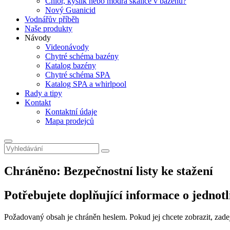
Chlor, kyslík nebo modrá skalice v bazénu?
Nový Guanicid
Vodnářův příběh
Naše produkty
Návody
Videonávody
Chytré schéma bazény
Katalog bazény
Chytré schéma SPA
Katalog SPA a whirlpool
Rady a tipy
Kontakt
Kontaktní údaje
Mapa prodejců
Chráněno: Bezpečnostní listy ke stažení
Potřebujete doplňující informace o jednotl
Požadovaný obsah je chráněn heslem. Pokud jej chcete zobrazit, zadej