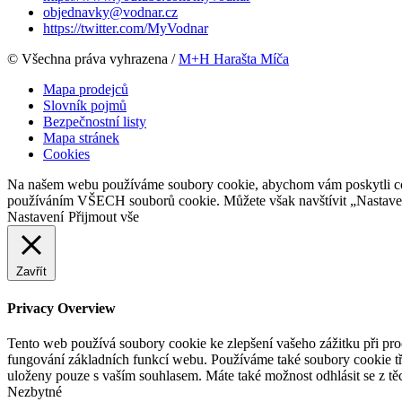
objednavky@vodnar.cz
https://twitter.com/MyVodnar
© Všechna práva vyhrazena /
M+H Harašta Míča
Mapa prodejců
Slovník pojmů
Bezpečnostní listy
Mapa stránek
Cookies
Na našem webu používáme soubory cookie, abychom vám poskytli co ne
používáním VŠECH souborů cookie. Můžete však navštívit „Nastaven
Nastavení
Přijmout vše
Zavřít
Privacy Overview
Tento web používá soubory cookie ke zlepšení vašeho zážitku při pro
fungování základních funkcí webu. Používáme také soubory cookie tř
uloženy pouze s vaším souhlasem. Máte také možnost odhlásit se z těc
Nezbytné