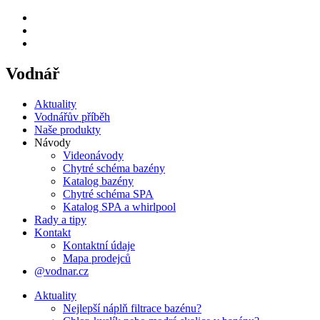
Vodnář
Aktuality
Vodnářův příběh
Naše produkty
Návody
Videonávody
Chytré schéma bazény
Katalog bazény
Chytré schéma SPA
Katalog SPA a whirlpool
Rady a tipy
Kontakt
Kontaktní údaje
Mapa prodejců
@vodnar.cz
Aktuality
Nejlepší náplň filtrace bazénu?