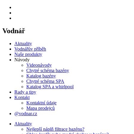
Vodnář
Aktuality
Vodnářův příběh
Naše produkty
Návody
Videonávody
Chytré schéma bazény
Katalog bazény
Chytré schéma SPA
Katalog SPA a whirlpool
Rady a tipy
Kontakt
Kontaktní údaje
Mapa prodejců
@vodnar.cz
Aktuality
Nejlepší náplň filtrace bazénu?