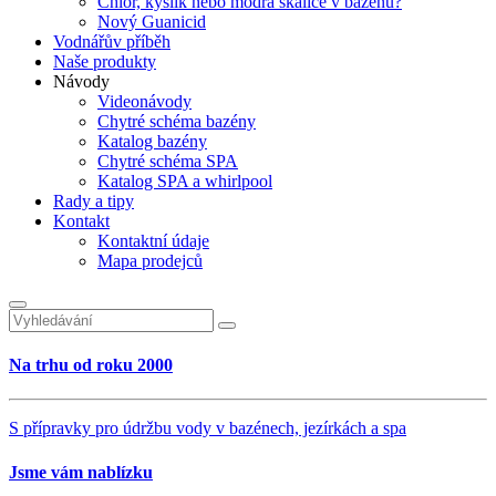
Chlor, kyslík nebo modrá skalice v bazénu?
Nový Guanicid
Vodnářův příběh
Naše produkty
Návody
Videonávody
Chytré schéma bazény
Katalog bazény
Chytré schéma SPA
Katalog SPA a whirlpool
Rady a tipy
Kontakt
Kontaktní údaje
Mapa prodejců
Na trhu od roku 2000
S přípravky pro údržbu vody v bazénech, jezírkách a spa
Jsme vám nablízku