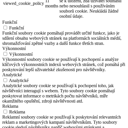
11
se k uložení, zda uživatel souhlasil
viewed_cookie_policy
months
nebo nesouhlasil s používáním
souborů cookie. Neukládá žádné
osobní údaje.
Funkční
Funkční
Funkční soubory cookie pomáhají provádět určité funkce, jako je
sdílení obsahu webových stránek na platformách sociálních médií,
shromažďování zpětné vazby a další funkce třetích stran.
Výkonnostní
Výkonnostní
Výkonnostní soubory cookie se používají k pochopení a analýze
klíčových výkonnostních indexů webových stránek, což pomáhá při
poskytování lepší uživatelské zkušenosti pro návštěvníky.
Analytické
Analytické
Analytické soubory cookie se používají k pochopení toho, jak
návštěvníci interagují s webem. Tyto soubory cookie pomáhají
poskytovat informace o metrikách počtu návštěvníků, míře
okamžitého opuštění, zdroji návštěvnosti atd.
Reklama
Reklama
Reklamní soubory cookie se používají k poskytování relevantních
reklam a marketingových kampaní návštěvníkům. Tyto soubory
cookie sledují návštěvníky napříč webovými stránkami a