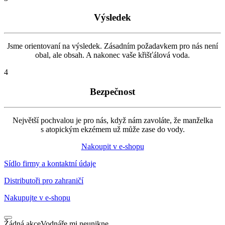
Výsledek
Jsme orientovaní na výsledek. Zásadním požadavkem pro nás není
obal, ale obsah. A nakonec vaše křišťálová voda.
4
Bezpečnost
Největší pochvalou je pro nás, když nám zavoláte, že manželka
s atopickým ekzémem už může zase do vody.
Nakoupit v e-shopu
Sídlo firmy a kontaktní údaje
Distributoři pro zahraničí
Nakupujte v
e-shopu
Žádná akce
Vodnáře mi neunikne