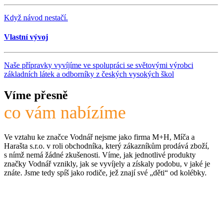
Když návod nestačí.
Vlastní vývoj
Naše přípravky vyvíjíme ve spolupráci se světovými výrobci
základních látek a odborníky z českých vysokých škol
Víme přesně
co vám nabízíme
Ve vztahu ke značce Vodnář nejsme jako firma M+H, Míča a
Harašta s.r.o. v roli obchodníka, který zákazníkům prodává zboží,
s nímž nemá žádné zkušenosti. Víme, jak jednotlivé produkty
značky Vodnář vznikly, jak se vyvíjely a získaly podobu, v jaké je
znáte. Jsme tedy spíš jako rodiče, jež znají své „děti“ od kolébky.