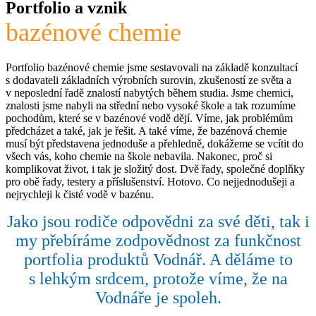
Portfolio a vznik
bazénové chemie
Portfolio bazénové chemie jsme sestavovali na základě konzultací
s dodavateli základních výrobních surovin, zkušeností ze světa a
v neposlední řadě znalostí nabytých během studia. Jsme chemici,
znalosti jsme nabyli na střední nebo vysoké škole a tak rozumíme
pochodům, které se v bazénové vodě dějí. Víme, jak problémům
předcházet a také, jak je řešit. A také víme, že bazénová chemie
musí být představena jednoduše a přehledně, dokážeme se vcítit do
všech vás, koho chemie na škole nebavila. Nakonec, proč si
komplikovat život, i tak je složitý dost. Dvě řady, společné doplňky
pro obě řady, testery a příslušenství. Hotovo. Co nejjednodušeji a
nejrychleji k čisté vodě v bazénu.
Jako jsou rodiče odpovědni za své děti, tak i
my přebíráme zodpovědnost za funkčnost
portfolia produktů Vodnář. A děláme to
s lehkým srdcem, protože víme, že na
Vodnáře je spoleh.